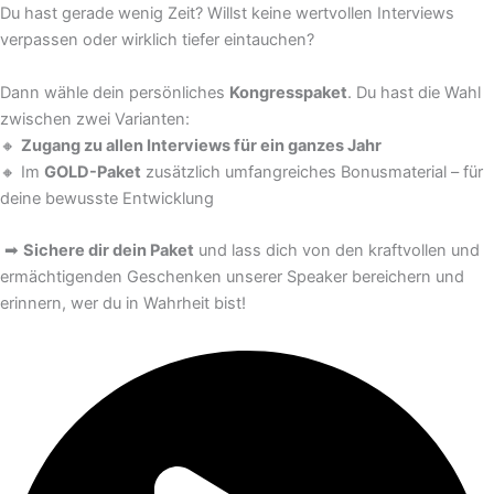
Du hast gerade wenig Zeit? Willst keine wertvollen Interviews
verpassen oder wirklich tiefer eintauchen?
Dann wähle dein persönliches
Kongresspaket
. Du hast die Wahl
zwischen zwei Varianten:
🔸
Zugang zu allen Interviews für ein ganzes Jahr
🔸 Im
GOLD-Paket
zusätzlich umfangreiches Bonusmaterial – für
deine bewusste Entwicklung
➡
Sichere dir dein Paket
und lass dich von den kraftvollen und
ermächtigenden Geschenken unserer Speaker bereichern und
erinnern, wer du in Wahrheit bist!