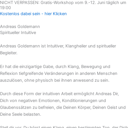
NICHT VERPASSEN: Gratis-Workshop vom 9.-12. Juni täglich um
Zum
19:00
Inhalt
Kostenlos dabei sein - hier Klicken
springen
Andreas Goldemann
Spiritueller Intuitive
Andreas Goldemann ist Intuitiver, Klangheiler und spiritueller
Begleiter.
Er hat die einzigartige Gabe, durch Klang, Bewegung und
Reflexion tiefgreifende Veränderungen in anderen Menschen
auszulösen, ohne physisch bei ihnen anwesend zu sein.
Durch diese Form der intuitiven Arbeit ermöglicht Andreas Dir,
Dich von negativen Emotionen, Konditionierungen und
Glaubenssätzen zu befreien, die Deinen Körper, Deinen Geist und
Deine Seele belasten.
Stell dir vor, Du hörst einen Klang, einen bestimmten Ton, der Dich